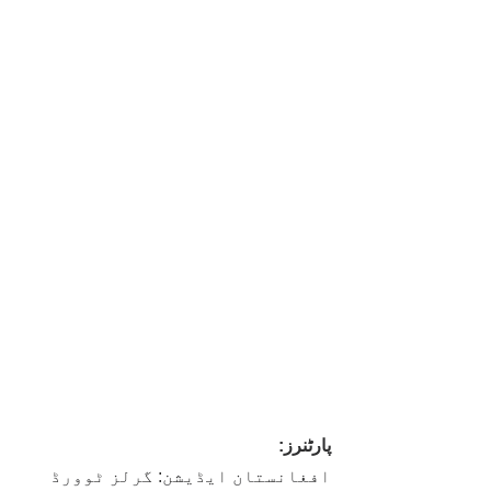
پارٹنرز:
افغانستان ایڈیشن: گرلز ٹوورڈ 