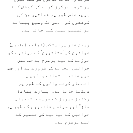
پر توجہ مرکوز کرنے کی کوشش کرتے 
ہیں، خاص طور پر خواتین جن کی 
کوششوں کو ابھی تک وسیع پیمانے 
پر تسلیم نہیں کیا جاتا ہے۔
ویمن فار پولیٹکس (ڈبلیو ایف پی) 
خواتین کی 'متاثرین' کے بیانیے کو 
توڑنے کے لیے پرعزم ہے جس میں 
خواتین  بچانے کی ضرورت ہے اور جس 
میں فائدہ اٹھانے والوں یا 
انحصار کرنے والوں کے طور پر 
دیکھا جاتا ہے۔  ہمارے  بیانڈ 
وکٹمز سیریز کے ذریعے "تبدیلی 
ساز" اور سیاسی قائدیوں کے طور پر 
خواتین کے بیانیے کی تعمیر کے 
لیے پرعزم ہے۔