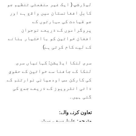
لیڈرشپ ( ایک غیر منفعتی تنظیم جو 
کابل افغانستان میں واقع ہے اور 
جو قیادت کی مہارتوں کے 
پروگراموں کے ذریعے نوجوان 
افغان خواتین کو بااختیار بنانے 
کے لیے کام کرتی ہے)
سری لنکا ایڈیشن: کہانیاں سری 
لنکا کے جافنا سے خواتین کے حقوق 
کی کارکن مس اودھیانی نوارتنم کے 
ذاتی انٹرویوز کے ذریعے جمع کی 
گئی ہیں۔
تعاون کرنے والے:
مترجم: 
علینا، سیف، سیٹن
مصنفین: 
,
Sanika
, 
Madhubanti
, 
Rishika