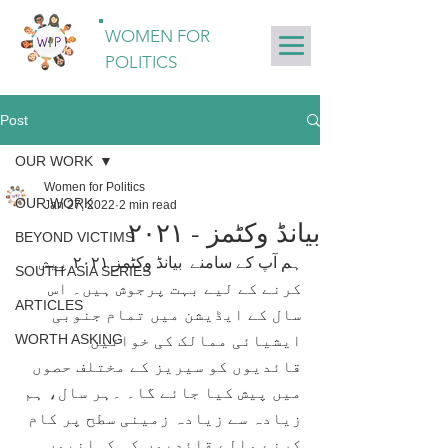
WOMEN FOR
POLITICS
Post
OUR WORK
Women for Politics
OUR WORK
Jan 27, 2022
2 min read
بیانڈ وکٹمز - ٢٠٢١
BEYOND VICTIMS
ہم آپ کے سامنے
 بیانڈ وکٹمز ۲۰۲۱ پیش 
SOUTH ASIA SERIES
کرنے کے لیے بہت پرجوش ہیں۔ اس 
ARTICLES
سال کے ایڈیشن میں تمام جنوبی 
WORTH ASKING
ایشیائی ممالک کی خواتین 
قائدیوں کو سیریز کے مختلف حصوں 
میں پیش کیا جائے گا۔ ۔ہر سال، ہم 
زیادہ سے زیادہ زمینی سطح پر کام 
کرنے والے قائدیوں کی کہانیوں  