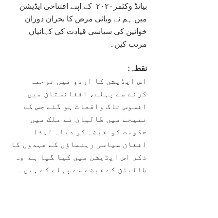
بیانڈ وکٹمز۲۰۲۰
کے اپنے افتتاحی ایڈیشن 
میں ہم نے وبائی مرض کا بحران دوران 
خواتین کی سیاسی قیادت کی کہانیاں 
مرتب کیں۔
نقطہ:
اس ایڈیشن کا اردو میں ترجمہ 
کرنے سے پہلے، افغانستان میں 
افسوس ناک واقعات ہو گئے جس کے 
نتیجے میں طالبان نے ملک میں 
حکومت کو  قبضہ کر دیا۔ لہذا 
افغان سیاسی رہنماؤں کے عہدوں کا 
ذکر اس ایڈیشن میں کیا گیا ہے  وہ 
طالبان کے قبضے سے پہلے کے ہیں۔